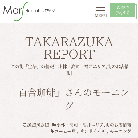
WEBで
予約する
MENU
初めての方へ
お問い合わせ
スタイル
おすすめ
採用情報
店舗一覧
TAKARAZUKA
REPORT
[この街「宝塚」の情報｜
小林・高司・福井エリア
,
街のお店情
報
]
「百合珈琲」さんのモーニン
グ
2023/02/13
小林・高司・福井エリア
,
街のお店情報
コーヒー豆
,
サンドイッチ
,
モーニング