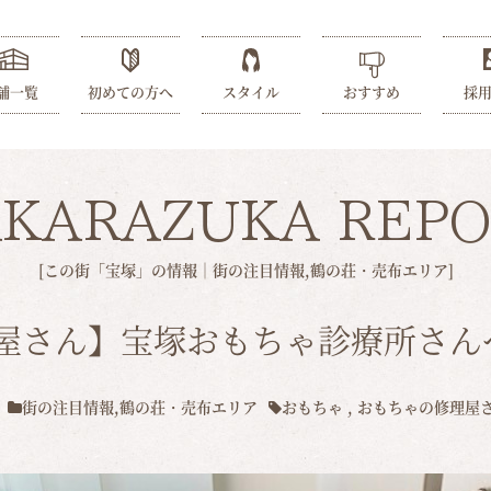
舗一覧
初めての方へ
スタイル
おすすめ
採
AKARAZUKA REPO
[この街「宝塚」の情報｜
街の注目情報
,
鶴の荘・売布エリア
]
屋さん】宝塚おもちゃ診療所さんへ
街の注目情報
,
鶴の荘・売布エリア
おもちゃ
,
おもちゃの修理屋