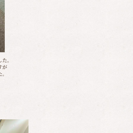
した。
すが
た。