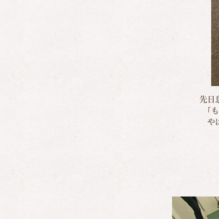
先日
｢
や