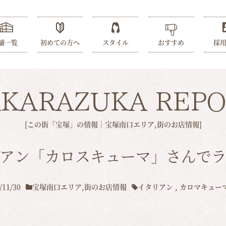
舗一覧
初めての方へ
スタイル
おすすめ
採
AKARAZUKA REPO
[この街「宝塚」の情報｜
宝塚南口エリア
,
街のお店情報
]
アン「カロスキューマ」さんで
/11/30
宝塚南口エリア
,
街のお店情報
イタリアン
,
カロマキュー