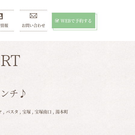
WEBで予約する
用情報
お問い合わせ
RT
ランチ♪
マ
,
パスタ
,
宝塚
,
宝塚南口
,
湯本町