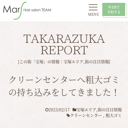
WEBで
予約する
MENU
初めての方へ
お問い合わせ
スタイル
おすすめ
採用情報
店舗一覧
TAKARAZUKA
REPORT
[この街「宝塚」の情報｜
宝塚エリア
,
街の注目情報
]
クリーンセンターへ粗大ゴミ
の持ち込みをしてきました！
2023/02/17
宝塚エリア
,
街の注目情報
クリーンセンター
,
粗大ゴミ