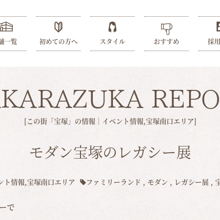
舗一覧
初めての方へ
スタイル
おすすめ
採
AKARAZUKA REPO
[この街「宝塚」の情報｜
イベント情報
,
宝塚南口エリア
]
モダン宝塚のレガシー展
ント情報
,
宝塚南口エリア
ファミリーランド
,
モダン
,
レガシー展
,
ーで