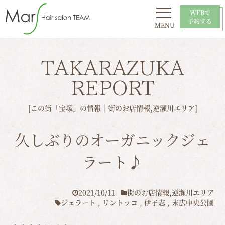
WEBで
予約する
MENU
初めての方へ
お問い合わせ
スタイル
おすすめ
採用情報
店舗一覧
TAKARAZUKA
REPORT
[この街「宝塚」の情報｜
街のお店情報
,
逆瀬川エリア
]
久しぶりのオーガニックジェ
ラート♪
2021/10/11
街のお店情報
,
逆瀬川エリア
ジェラート
,
リントッコ
,
伊孑志
,
末広中央公園