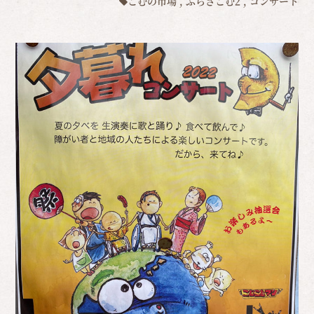
こむの市場
,
ぷらざこむ2
,
コンサート