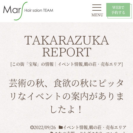
WEBで
予約する
MENU
初めての方へ
お問い合わせ
スタイル
おすすめ
採用情報
店舗一覧
TAKARAZUKA
REPORT
[この街「宝塚」の情報｜
イベント情報
,
鶴の荘・売布エリア
]
芸術の秋、食欲の秋にピッタ
リなイベントの案内がありま
したよ！
2022/09/26
イベント情報
,
鶴の荘・売布エリア