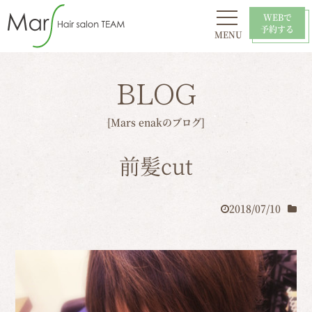
WEBで
予約する
MENU
初めての方へ
お問い合わせ
スタイル
おすすめ
採用情報
店舗一覧
BLOG
[Mars enakのブログ]
前髪cut
2018/07/10