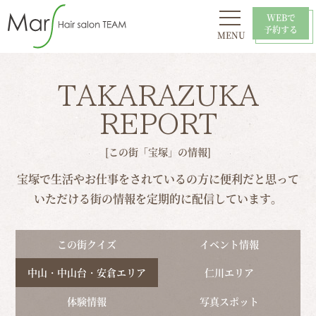
WEBで
予約する
MENU
初めての方へ
お問い合わせ
スタイル
おすすめ
採用情報
店舗一覧
TAKARAZUKA
REPORT
[この街「宝塚」の情報]
宝塚で生活やお仕事をされているの方に便利だと思って
いただける街の情報を定期的に配信しています。
この街クイズ
イベント情報
中山・中山台・安倉エリア
仁川エリア
体験情報
写真スポット