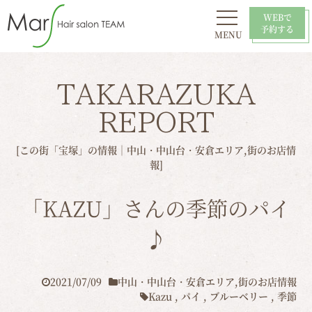
WEBで
予約する
MENU
初めての方へ
お問い合わせ
スタイル
おすすめ
採用情報
店舗一覧
TAKARAZUKA
REPORT
[この街「宝塚」の情報｜
中山・中山台・安倉エリア
,
街のお店情
報
]
「KAZU」さんの季節のパイ
♪
2021/07/09
中山・中山台・安倉エリア
,
街のお店情報
Kazu
,
パイ
,
ブルーベリー
,
季節