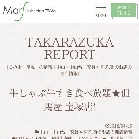
WEBで
予約する
MENU
初めての方へ
お問い合わせ
スタイル
おすすめ
採用情報
店舗一覧
TAKARAZUKA
REPORT
[この街「宝塚」の情報｜
中山・中山台・安倉エリア
,
街のお店の
開店情報
]
牛しゃぶ牛すき食べ放題★但
馬屋 宝塚店!
2018/04/20
中山・中山台・安倉エリア
,
街のお店の開店情報
11月末にOPEN
,
JR中山寺駅
,
ランチメニュー
,
但馬屋
,
宝