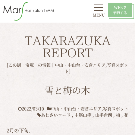
WEBで
予約する
MENU
初めての方へ
お問い合わせ
スタイル
おすすめ
採用情報
店舗一覧
TAKARAZUKA
REPORT
[この街「宝塚」の情報｜
中山・中山台・安倉エリア
,
写真スポッ
ト
]
雪と梅の木
2022/03/10
中山・中山台・安倉エリア
,
写真スポット
あじさいロード
,
中筋山手
,
山手台西
,
梅
,
花
2月の下旬、