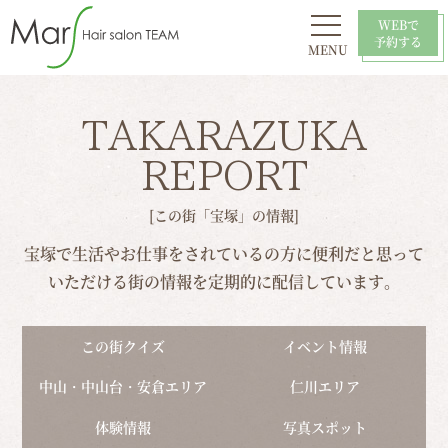
WEBで
予約する
MENU
初めての方へ
お問い合わせ
スタイル
おすすめ
採用情報
店舗一覧
TAKARAZUKA
REPORT
[この街「宝塚」の情報]
宝塚で生活やお仕事をされているの方に便利だと思って
いただける街の情報を定期的に配信しています。
この街クイズ
イベント情報
中山・中山台・安倉エリア
仁川エリア
体験情報
写真スポット