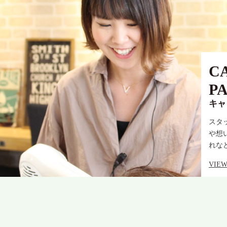
C
P
キャ
スタ
や想
れな
VIEW