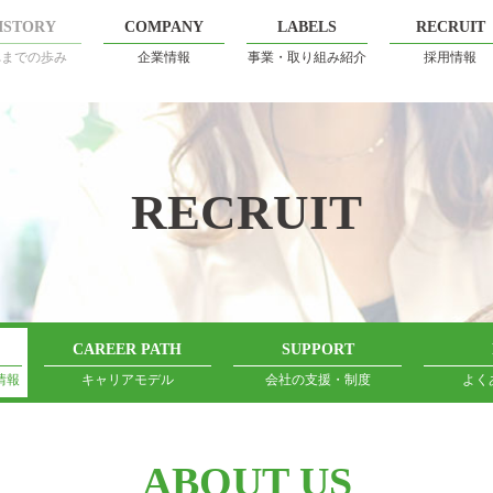
ISTORY
COMPANY
LABELS
RECRUIT
れまでの歩み
企業情報
事業・取り組み紹介
採用情報
RECRUIT
CAREER PATH
SUPPORT
情報
キャリアモデル
会社の支援・制度
よく
ABOUT US