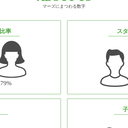
マーズにまつわる数字
比率
ス
79%