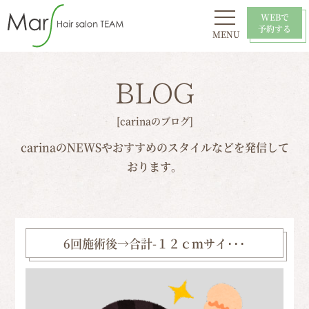
WEBで
予約する
MENU
初めての方へ
お問い合わせ
スタイル
おすすめ
採用情報
店舗一覧
BLOG
[carinaのブログ]
carinaのNEWSやおすすめのスタイルなどを発信して
おります。
6回施術後→合計-１２ｃｍサイ･･･